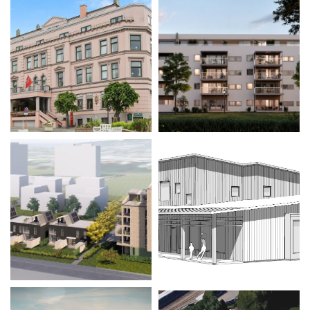
Biltema
Seabrokers
Thon Hotell
Haukerødtunet