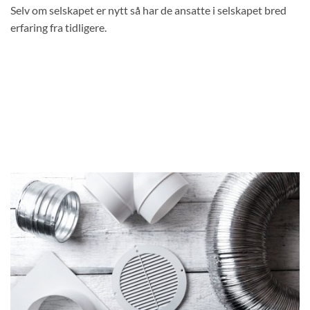
Selv om selskapet er nytt så har de ansatte i selskapet bred
erfaring fra tidligere.
Vi bruker 90% av tiden vår innendørs. Å måle
innendørs luftkvalitet (IAQ) er en av de viktigste
stegene vi kan ta i forebygging av sykdom og økning
av produktivitet, energi og god helse. Vi overvåker
ditt inneklima og hjelper deg med nødvendige og
målrettede tiltak.