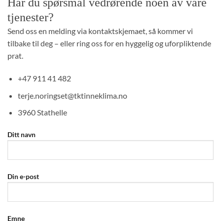
Har du spørsmål vedrørende noen av våre
tjenester?
Send oss en melding via kontaktskjemaet, så kommer vi
tilbake til deg – eller ring oss for en hyggelig og uforpliktende
Autobudget
prat.
+47 911 41 482
terje.noringset@tktinneklima.no
3960 Stathelle
Ditt navn
Din e-post
Emne